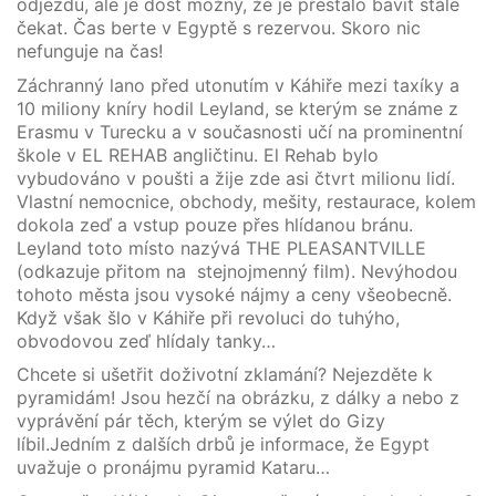
odjezdu, ale je dost možný, že je přestalo bavit stále
čekat. Čas berte v Egyptě s rezervou. Skoro nic
nefunguje na čas!
Záchranný lano před utonutím v Káhiře mezi taxíky a
10 miliony kníry hodil Leyland, se kterým se známe z
Erasmu v Turecku a v současnosti učí na prominentní
škole v EL REHAB angličtinu. El Rehab bylo
vybudováno v poušti a žije zde asi čtvrt milionu lidí.
Vlastní nemocnice, obchody, mešity, restaurace, kolem
dokola zeď a vstup pouze přes hlídanou bránu.
Leyland toto místo nazývá THE PLEASANTVILLE
(odkazuje přitom na stejnojmenný film). Nevýhodou
tohoto města jsou vysoké nájmy a ceny všeobecně.
Když však šlo v Káhiře při revoluci do tuhýho,
obvodovou zeď hlídaly tanky…
Chcete si ušetřit doživotní zklamání? Nejezděte k
pyramidám! Jsou hezčí na obrázku, z dálky a nebo z
vyprávění pár těch, kterým se výlet do Gizy
líbil.Jedním z dalších drbů je informace, že Egypt
uvažuje o pronájmu pyramid Kataru…