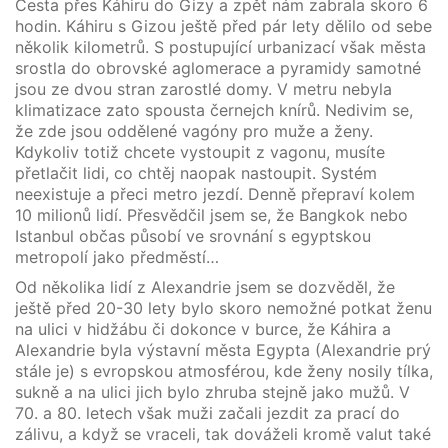
Cesta přes Káhiru do Gizy a zpět nám zabrala skoro 6
hodin. Káhiru s Gizou ještě před pár lety dělilo od sebe
několik kilometrů. S postupující urbanizací však města
srostla do obrovské aglomerace a pyramidy samotné
jsou ze dvou stran zarostlé domy. V metru nebyla
klimatizace zato spousta černejch knírů. Nedivim se,
že zde jsou oddělené vagóny pro muže a ženy.
Kdykoliv totiž chcete vystoupit z vagonu, musíte
přetlačit lidi, co chtěj naopak nastoupit. Systém
neexistuje a přeci metro jezdí. Denně přepraví kolem
10 milionů lidí. Přesvědčil jsem se, že Bangkok nebo
Istanbul občas působí ve srovnání s egyptskou
metropolí jako předměstí…
Od několika lidí z Alexandrie jsem se dozvěděl, že
ještě před 20-30 lety bylo skoro nemožné potkat ženu
na ulici v hidžábu či dokonce v burce, že Káhira a
Alexandrie byla výstavní města Egypta (Alexandrie prý
stále je) s evropskou atmosférou, kde ženy nosily tílka,
sukně a na ulici jich bylo zhruba stejně jako mužů. V
70. a 80. letech však muži začali jezdit za prací do
zálivu, a když se vraceli, tak dováželi kromě valut také