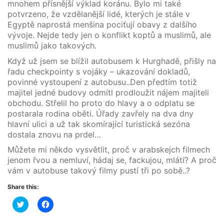
mnohem přísnější výklad koránu. Bylo mi také
potvrzeno, že vzdělanější lidé, kterých je stále v
Egyptě naprostá menšina pociťují obavy z dalšího
vývoje. Nejde tedy jen o konflikt koptů a muslimů, ale
muslimů jako takových.
Když už jsem se blížil autobusem k Hurghadě, přišly na
řadu checkpointy s vojáky – ukazování dokladů,
povinné vystoupení z autobusu..Den předtím totiž
majitel jedné budovy odmítl prodloužit nájem majiteli
obchodu. Střelil ho proto do hlavy a o odplatu se
postarala rodina oběti. Úřady zavřely na dva dny
hlavní ulici a už tak skomírající turistická sezóna
dostala znovu na prdel…
Můžete mi někdo vysvětlit, proč v arabskejch filmech
jenom řvou a nemluví, hádaj se, fackujou, mlátí? A proč
vám v autobuse takový filmy pustí tři po sobě..?
Share this:
Click
Click
to
to
share
share
on
on