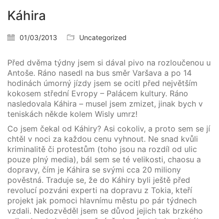
Káhira
01/03/2013
Uncategorized
Před dvěma týdny jsem si dával pivo na rozloučenou u
Antoše. Ráno nasedl na bus směr Varšava a po 14
hodinách úmorný jízdy jsem se ocitl před největším
kokosem střední Evropy – Palácem kultury. Ráno
nasledovala Káhira – musel jsem zmizet, jinak bych v
teniskách někde kolem Wisly umrz!
Co jsem čekal od Káhiry? Asi cokoliv, a proto sem se jí
chtěl v noci za každou cenu vyhnout. Ne snad kvůli
kriminalitě či protestům (toho jsou na rozdíl od ulic
pouze plný media), bál sem se té velikosti, chaosu a
dopravy, čím je Káhira se svými cca 20 miliony
pověstná. Traduje se, že do Káhiry byli ještě před
revolucí pozváni experti na dopravu z Tokia, kteří
projekt jak pomoci hlavnímu městu po pár týdnech
vzdali. Nedozvěděl jsem se důvod jejich tak brzkého